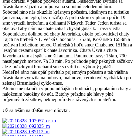
sme dorazili v piatok podvečer autami. Nasledovalo zvítanie sa
účastníkov zájazdu a príprava na sobotnú celodennú túru.
Sobotné ráno nás okúzlilo krásnym počasím, ideálnym na turistiku
(ani zima, ani teplo, bez dažďa). A preto skoro v plnom počte 19
sme vyrazili hrebeňmi a dolinami Nízkych Tatier. Jeden turista sa
obetoval aby nám na chate zatiaľ chystal gulášik. Trasa viedla
Sopotnickou dolinou od chaty Javorinka, okolo poľovníckej chaty
Tajch na hrebeň NT, Veľká Chochuľa 1753m, Košarisko 1653m a
bočným hrebeňom popod Ondrejskú hoľu smer Chabenec 1516m a
lesnými cestami späť k chate Javorinka. Chata Úsvit a chata
Javorinka tam aj späť sme šli autami. Parametre trasy: 15km, 790
nastúpaných metrov, 7h 30 min. Po príchode plný pekných zážitkov
ale z prázdnymi bruchami sme sa vrhli na výborný gulášik.
Nedeľné ráno nás opäť privítalo príjemným počasím a tak vätšina
účastníkov vyrazila na hubovo, malinovo, černicovú vychádzku po
zelenej Brusniackej cyklo-trase.
Akciu sme ukončili v popoludňajších hodinách, poprataním chaty a
naložením batožiny do aút. Batohy prázdne ale hlavy plné
príjemných zážitkov, peknej prírody strávených s priateľmi.
Už sa teším na ďalšiu viac-dňovku.