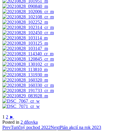
1
2
►
Posted in
2 dňovka
Post
Prev
Turičný pochod 2022
Next
Plán akcií na rok 2023