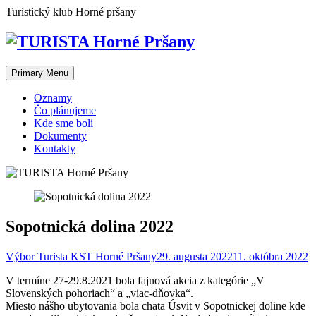
Skip
Turistický klub Horné pršany
to
content
Primary Menu
Oznamy
Čo plánujeme
Kde sme boli
Dokumenty
Kontakty
Sopotnická dolina 2022
Výbor Turista KST Horné Pršany
29. augusta 2022
11. októbra 2022
V termíne 27-29.8.2021 bola fajnová akcia z kategórie „V
Slovenských pohoriach“ a „viac-dňovka“.
Miesto nášho ubytovania bola chata Úsvit v Sopotnickej doline kde